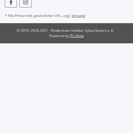
* Alle Preise inkl. gesetzlicher USt., zzgl.
Versand
© 2019, 2020,2021 - Kinderkram Inhaber Sylvia Kunert e. K.
Powered by
JTL-Shop