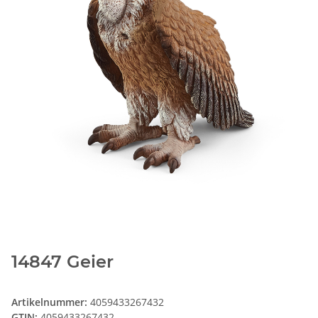
14847 Geier
Artikelnummer:
4059433267432
GTIN:
4059433267432